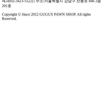
제과(02-3423-5522) | 주소:서울특별시 강남구 선릉로 846 2층
201호
Copyright © Since 2012 GUGUS PAWN SHOP. All rights
Reserved.
대출금리 연 19.8%(이자 외 부대비용 없음),
조기상환수수료율 등 조기상환조건 : 조기상환조건 없음, 일정
금액 초과 대출 시 소득증빙 자료 제출 필요
최초 대출기간은 3개월이고, 3개월 단위로 연장됩니다. (연체
이력이 없는 경우 당사 심사를 통하여 최장 기간 없이 연장도
가능합니다)
예) 100만원을 대출하시면 추가적인 수수료 발생 없이 100만
원 모두 고객님께 입금해 드리고, 월 1.65%(연19.8%)로 매달
16,500원씩 후 이자로 납부하시면 됩니다.(100만원 대출시 연
19.8%로 총 상환금액 119.8만원)
이자외 별도로 중개수수료를 요구하거나 받는 것은 불법이며,
과도한 빚은 당신에게 큰 불행을 안겨줄 수 있습니다.
대출시 귀하의 신용등급 또는 개인신용평점이 하락할 수 있습
니다.
대표번호 : 1544-9967